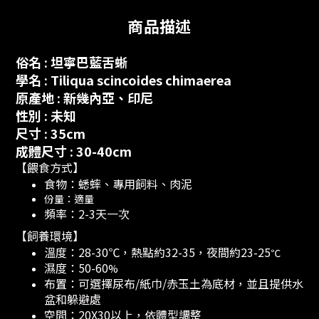
商品描述
俗名
: 坦寧巴
藍舌蜥
學名
:
Tiliqua scincoides chimaerea
原產地 : 新幾內亞、印尼
性別 : 未知
尺寸 : 35cm
成體尺寸 : 30-40cm
【餵食方式】
食物：蟋蟀、專用飼料、肉泥
份量：適量
頻率：2-3天一次
【飼養環境】
溫度：28-30℃，熱點約32-35，夜間約23-25
℃
濕度：50-60
%
布置：可選擇尿布/紙巾/赤玉土為底材，並且提供水
盆和躲避處
空間：20X30以上，依體型調整