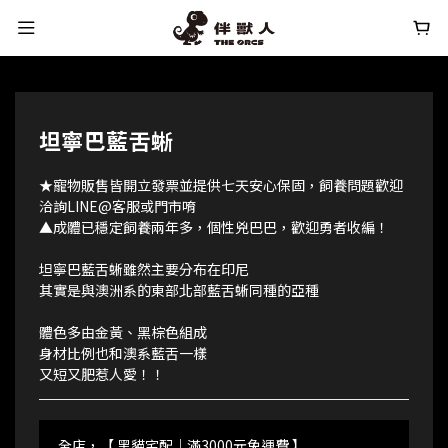
坦寧巴藍舌蜥
★寵物販售皆開立發票並提供七天安心保固，飼養問題歡迎
洽詢LINE@客服或門市唷
▲成體已穩定飼養兩年多，個性兇巴巴，歡迎勇者收編！
坦寧巴藍舌蜥雖然主要分布在印尼
其實是與澳洲系的東部北部藍舌蜥同種的亞種
體色多由金黃、黑棕色組成
身材比例也和澳系藍舌一樣
又短又肥惹人愛！！
全店，【 黑貓宅配｜滿3000元免運費 】