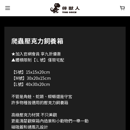
爬蟲壓克力飼養箱
★加入官網會員 享九折優惠 
▲體積限制【Ｌ號】僅限宅配
【S號】15x15x20cm
【M號】30x20x15cm
【L號】40x30x20cm
不管是角蛙、蛇類、蠑螈還是守宮
許多物種皆適用的壓克力飼養箱
高級壓克力材質 不只美觀  
更能清楚觀察箱內造景和小動物們一舉一動
磁吸蓋和通風孔設計