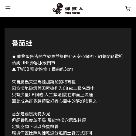
番茄蛙
★ 寵物販售皆開立發票並提供七天安心保固，飼養問題歡迎
洽詢LINE@客服或門市
▲ TWCB 穩定進食！目前約5cm
來自爬蟲天堂馬達加斯加的特有種
因為棲地破壞等因素被列入Cites二級名單中
只有少量CB個體(人工繁殖)能在市面上流通
因此成為許多蛙類愛好者心目中的夢幻物種之一
番茄蛙雖然獨特少見
但飼養難度並不高  屬於地棲穴居型蛙類
足夠空間下可以多隻群養
環境佈置比照角蛙乾濕分離的土養方式即可