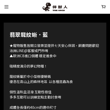
翡翠龍紋蜥．藍
★寵物販售皆開立發票並提供七天安心保固，飼養問題歡迎
洽詢LINE@客服或門市唷
▲歐洲CB進口個體 穩定進食中
吸睛度滿分的夢幻物種！
龍紋蜥屬於中小型樹棲蜥蜴
棲息在高山上的森林地區  以各種昆蟲為食
個性溫和且活潑 互動性極佳
多多互動可以訓練定點主動討食唷
成體全長僅約40cm的適中尺寸