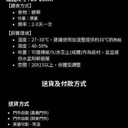
【餵食方式】
食物：蟋蟀
份量：適量
頻率：2-3天一次
【飼養環境】
溫度：27~30℃，建議使用加溫墊提供約30
℃的
熱點
濕度：40-50%
布置：可選擇紙巾/赤玉土(成體)作為底材，並且提
供水盆和躲避屋
空間：20X15以上，依體型調整
送貨及付款方式
送貨方式
門市自取 (嘉義門市)
門市自取 (屏東門市)
黑貓宅配 - 常溫