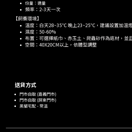
份量：適量
頻率：2-3天一次
【飼養環境】
溫度：白天28~35℃ 晚上23~25℃，建議設置加溫燈
濕度：50-60%
布置：可選擇紙巾、赤玉土、爬蟲砂作為底材，並
空間：40X20CM以上，依體型調整
送貨方式
門市自取 (嘉義門市)
門市自取 (屏東門市)
黑貓宅配 - 常溫