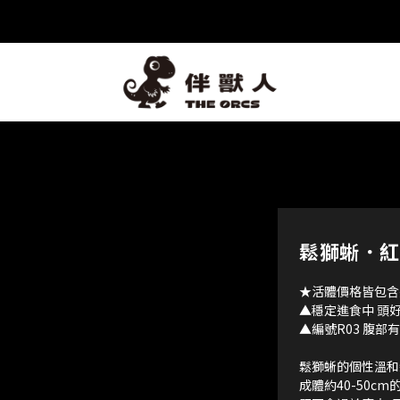
鬆獅蜥．紅
★活體價格皆包含
▲穩定進食中 頭好
▲編號R03 腹部
鬆獅蜥的個性溫和
成體約40-50c