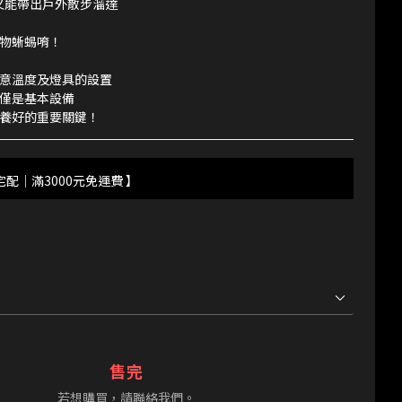
 又能帶出戶外散步溜達
物蜥蜴唷！
意溫度及燈具的設置
不僅是基本設備
養好的重要關鍵！
宅配｜滿3000元免運費 】
售完
若想購買，請聯絡我們。