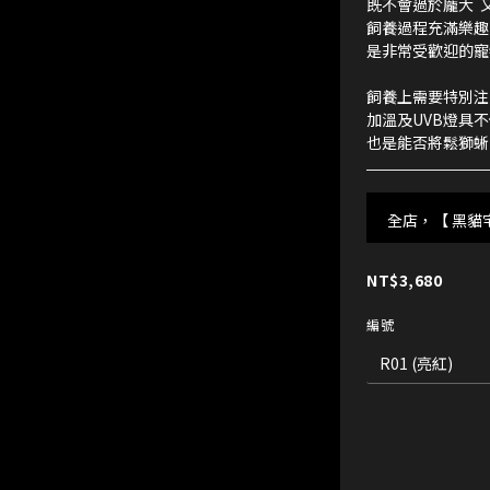
既不會過於龐大 
飼養過程充滿樂趣
是非常受歡迎的寵
飼養上需要特別注
加溫及UVB燈具
也是能否將鬆獅蜥
全店，【 黑貓
NT$3,680
編號