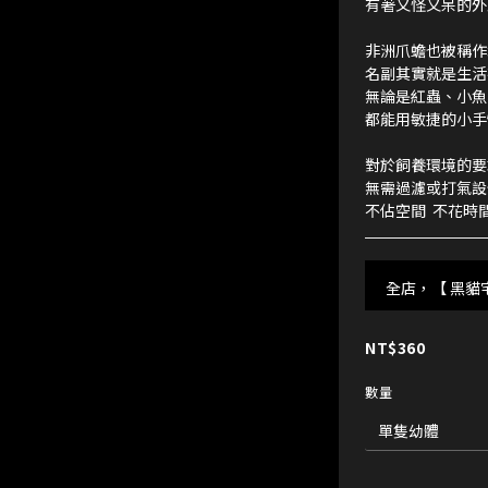
有著又怪又呆的外型
非洲爪蟾也被稱作
名副其實就是生活
無論是紅蟲、小魚
都能用敏捷的小手
對於飼養環境的要
無需過濾或打氣設
不佔空間  不花時
全店，【 黑貓
NT$360
數量