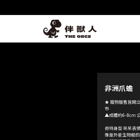
非洲爪蟾
★ 寵物販售皆開
市
▲成體約6-8cm
奇特身型 呆呆表
像是外星生物般的