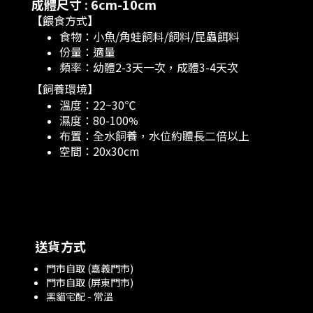
成體尺寸 : 6cm-10cm
【餵食方式】
食物：小魚/角蛙飼料/飼料/昆蟲餌料
份量：適量
頻率：幼體2-3天一次，成體3-4天次
【飼養環境】
溫度：22~30℃
濕度：80-100
%
布置：全水飼養，水位約體長二倍以上
空間：20x30cm
送貨方式
門市自取 (嘉義門市)
門市自取 (屏東門市)
黑貓宅配 - 常溫