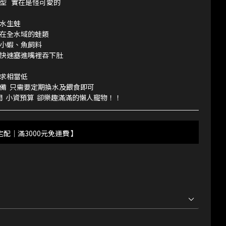
   實在是怪可愛的
水生蛙
在全水域的蛙類
小蝦、魚飼料
快速塞進嘴裡吞下肚
求相當低
備  只需要定期換水及餵食即可
間  小資預算  卻樂趣滿滿的懶人寵物！！
宅配｜滿3000元免運費 】