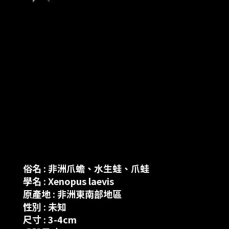
俗名
: 非洲爪蟾、水生蛙、爪蛙
學名
: Xenopus laevis
原產地 : 非洲東南部地區
性別 : 未知
尺寸 : 3-4cm