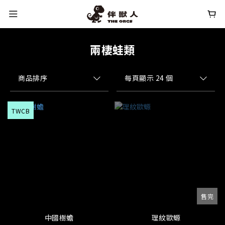
兩棲蛙類
商品排序
每頁顯示 24 個
TWCB
售完
中國樹蟾
理紋歐螈