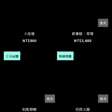
售完
小丑蛙
箭毒蛙．草莓
NT$800
NT$3,680
ＣＢ幼體
熱銷物種
售完
售完
劍尾蠑螈
巴西火龍