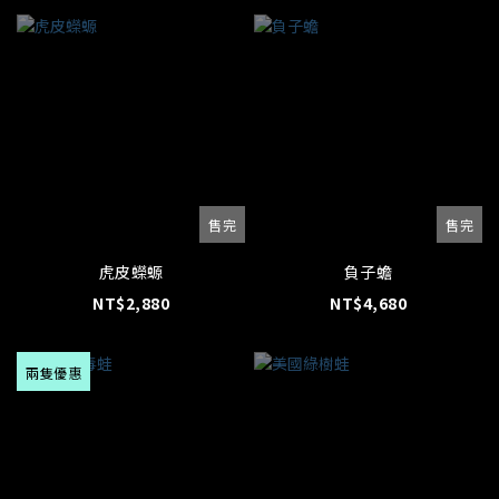
售完
售完
虎皮蠑螈
負子蟾
NT$2,880
NT$4,680
兩隻優惠