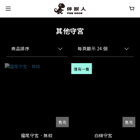
其他守宮
商品排序
每頁顯示 24 個
僅有一隻
售完
售完
瘤尾守宮．無紋
白線守宮